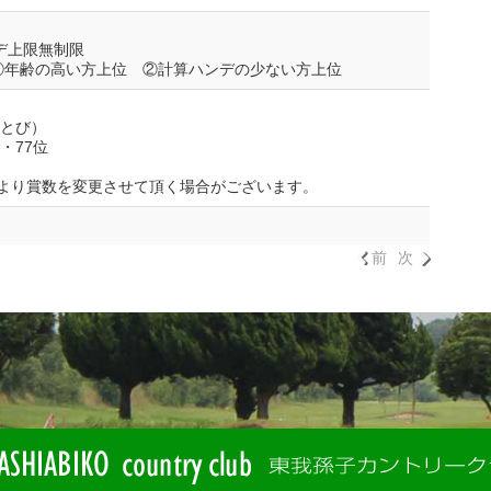
デ上限無制限
①年齢の高い方上位 ②計算ハンデの少ない方上位
5とび）
・77位
より賞数を変更させて頂く場合がございます。
前
次