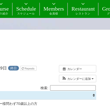
urse
Schedule
Members
Restaurant
Gro
ス紹介
スケジュール
会員様
レストラン
グ
月9日
終日
Repeats
カレンダー
カレンダーに追加
検索:
ー様問わず70歳以上の方