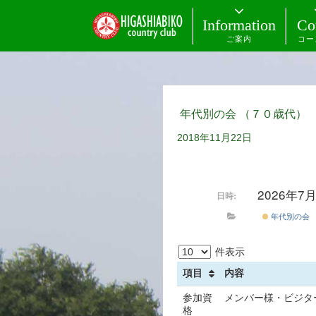
Information
Co
ご案内
コー
年代別の会 （７０歳代）
2018年11月22日
2026年7
日時:
年代別の会
件表示
項目
内容
参加資
メンバー様・ビジタ
格