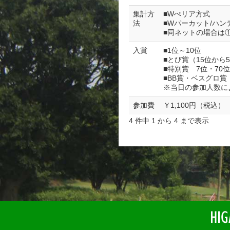
集計方
■Wぺリア方式
法
■Wパーカット/ハン
■同ネットの場合は
入賞
■1位～10位
■とび賞（15位から
■特別賞 7位・70位
■BB賞・ベスグロ賞
※当日の参加人数に
参加費
￥1,100円（税込）
4 件中 1 から 4 まで表示