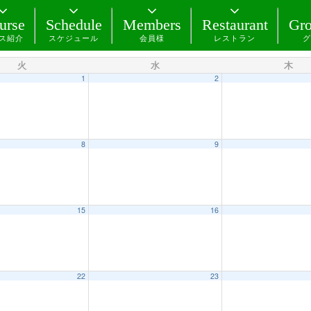
urse
Schedule
Members
Restaurant
Gro
ス紹介
スケジュール
会員様
レストラン
グ
火
水
木
1
2
8
9
15
16
22
23