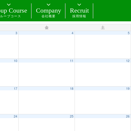
up Course
Company
Recruit
ループコース
会社概要
採用情報
金
土
3
4
5
10
11
12
17
18
19
24
25
26